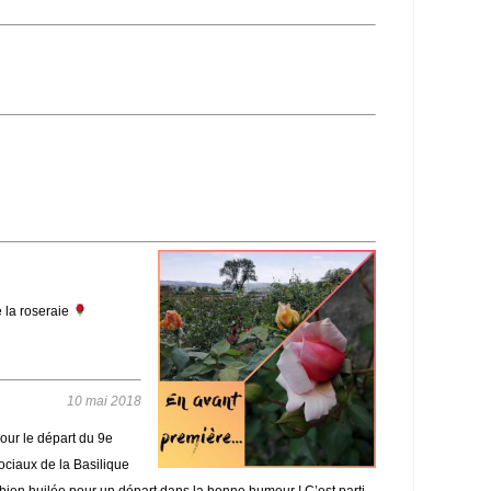
e la roseraie
10 mai 2018
our le départ du 9e
sociaux de la Basilique
bien huilée pour un départ dans la bonne humeur ! C’est parti